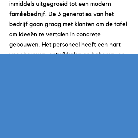
inmiddels uitgegroeid tot een modern
familiebedrijf. De 3 generaties van het
bedrijf gaan graag met klanten om de tafel
om ideeën te vertalen in concrete
gebouwen. Het personeel heeft een hart
voor bouwen, ontwikkelen en beheren, en
creëren alleen dingen waar ze zelf in
zouden willen wonen en werken. Om af te
stappen van de traditionele bouw verdiept
Scholtens Groep zich in de laatste
ontwikkelingen en innovaties om woon- en
werkplekken meerwaarde te geven.