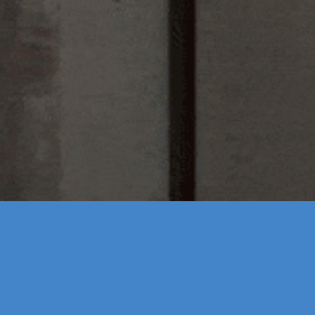
 talent, onze vaca
ogen een vaardigheid te ontwikkelen zodat jij heel g